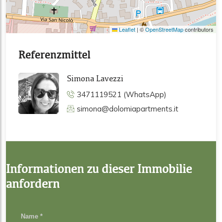
Leaflet
|
©
OpenStreetMap
contributors
Referenzmittel
Simona Lavezzi
3471119521 (WhatsApp)
simona@dolomiapartments.it
Informationen zu dieser Immobilie
anfordern
Name *