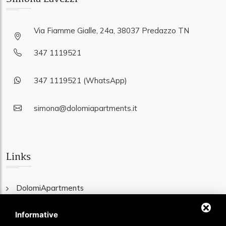
Via Fiamme Gialle, 24a, 38037 Predazzo TN
347 1119521
347 1119521 (WhatsApp)
simona@dolomiapartments.it
Links
DolomiApartments
Wohnungen
Informative
Val di Fiemme