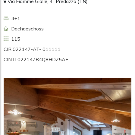
Via Fiamme Gialle, 4 , Predazzo (TN)
4+1
Dachgeschoss
115
CIR 022147-AT- 011111
CIN IT022147B4Q8HDZ5AE